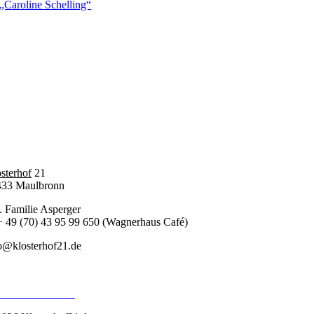
„Caroline Schelling“
sterhof
21
433 Maulbronn
. Familie Asperger
+ 49 (70) 43 95 99 650 (Wagnerhaus Café)
o@klosterhof21.de
pressum
enschutzerklärung