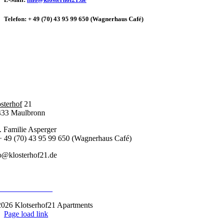
Telefon: + 49 (70) 43 95 99 650 (Wagnerhaus Café)
sterhof
21
433 Maulbronn
. Familie Asperger
+ 49 (70) 43 95 99 650 (Wagnerhaus Café)
o@klosterhof21.de
pressum
enschutzerklärung
026 Klotserhof21 Apartments
Page load link