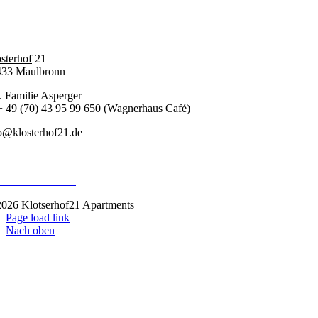
sterhof
21
433 Maulbronn
. Familie Asperger
+ 49 (70) 43 95 99 650 (Wagnerhaus Café)
o@klosterhof21.de
pressum
enschutzerklärung
026 Klotserhof21 Apartments
Page load link
Nach oben